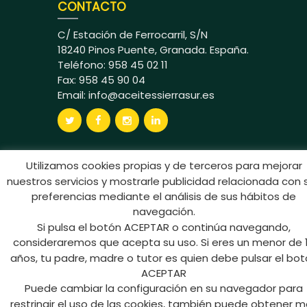
CONTACTO
C/ Estación de Ferrocarril, S/N
18240 Pinos Puente, Granada. España.
Teléfono: 958 45 02 11
Fax: 958 45 90 04
Email:
info@aceitessierrasur.es
Utilizamos cookies propias y de terceros para mejorar
nuestros servicios y mostrarle publicidad relacionada con 
Aceites Sierra Sur © 2024 Todos los
preferencias mediante el análisis de sus hábitos de
derechos reservados
navegación.
Si pulsa el botón ACEPTAR o continúa navegando,
consideraremos que acepta su uso. Si eres un menor de 
años, tu padre, madre o tutor es quien debe pulsar el bo
ACEPTAR
Puede cambiar la configuración en su navegador para
restringir el uso de las cookies, también puede obtener 