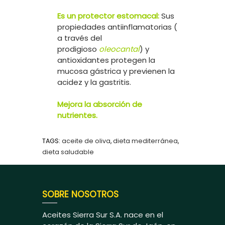
Es un protector estomacal:
Sus
propiedades antiinflamatorias (
a través del
prodigioso
oleocantal
) y
antioxidantes protegen la
mucosa gástrica y previenen la
acidez y la gastritis.
Mejora la absorción de
nutrientes.
TAGS:
aceite de oliva
,
dieta mediterránea
,
dieta saludable
SOBRE NOSOTROS
Aceites Sierra Sur S.A. nace en el