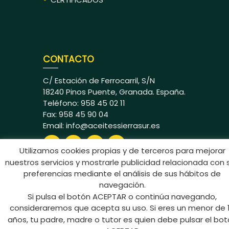
CONTACTO
C/ Estación de Ferrocarril, S/N
18240 Pinos Puente, Granada. España.
Teléfono: 958 45 02 11
Fax: 958 45 90 04
Email:
info@aceitessierrasur.es
Utilizamos cookies propias y de terceros para mejorar
nuestros servicios y mostrarle publicidad relacionada con 
preferencias mediante el análisis de sus hábitos de
navegación.
Si pulsa el botón ACEPTAR o continúa navegando,
Aceites Sierra Sur © 2024 Todos los
consideraremos que acepta su uso. Si eres un menor de 
derechos reservados
años, tu padre, madre o tutor es quien debe pulsar el bo