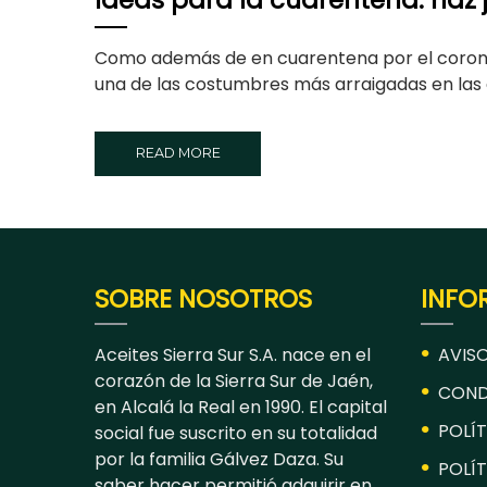
Ideas para la cuarentena: haz
Como además de en cuarentena por el corona
una de las costumbres más arraigadas en las 
READ MORE
SOBRE NOSOTROS
INFO
Aceites Sierra Sur S.A. nace en el
AVISO
corazón de la Sierra Sur de Jaén,
COND
en Alcalá la Real en 1990. El capital
POLÍT
social fue suscrito en su totalidad
por la familia Gálvez Daza. Su
POLÍT
saber hacer permitió adquirir en