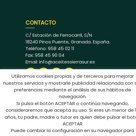
CONTACTO
C/ Estación de Ferrocarril, S/N
18240 Pinos Puente, Granada. España.
Teléfono: 958 45 02 11
Fax: 958 45 90 04
Email:
info@aceitessierrasur.es
Utilizamos cookies propias y de terceros para mejorar
nuestros servicios y mostrarle publicidad relacionada con 
preferencias mediante el análisis de sus hábitos de
navegación.
Si pulsa el botón ACEPTAR o continúa navegando,
Aceites Sierra Sur © 2024 Todos los
consideraremos que acepta su uso. Si eres un menor de 
derechos reservados
años, tu padre, madre o tutor es quien debe pulsar el bo
ACEPTAR
Puede cambiar la configuración en su navegador para