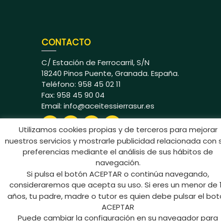
CONTACTO
C/ Estación de Ferrocarril, S/N
18240 Pinos Puente, Granada. España.
Teléfono: 958 45 02 11
Fax: 958 45 90 04
Email:
info@aceitessierrasur.es
Utilizamos cookies propias y de terceros para mejorar
nuestros servicios y mostrarle publicidad relacionada con 
preferencias mediante el análisis de sus hábitos de
navegación.
Si pulsa el botón ACEPTAR o continúa navegando,
Aceites Sierra Sur © 2024 Todos los
consideraremos que acepta su uso. Si eres un menor de 
derechos reservados
años, tu padre, madre o tutor es quien debe pulsar el bo
ACEPTAR
Puede cambiar la configuración en su navegador para