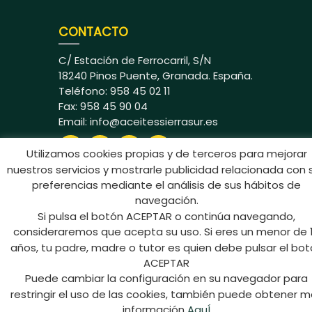
CONTACTO
C/ Estación de Ferrocarril, S/N
18240 Pinos Puente, Granada. España.
Teléfono: 958 45 02 11
Fax: 958 45 90 04
Email:
info@aceitessierrasur.es
Utilizamos cookies propias y de terceros para mejorar
nuestros servicios y mostrarle publicidad relacionada con 
preferencias mediante el análisis de sus hábitos de
navegación.
Si pulsa el botón ACEPTAR o continúa navegando,
Aceites Sierra Sur © 2024 Todos los
consideraremos que acepta su uso. Si eres un menor de 
derechos reservados
años, tu padre, madre o tutor es quien debe pulsar el bo
ACEPTAR
Puede cambiar la configuración en su navegador para
restringir el uso de las cookies, también puede obtener 
información
AquÍ