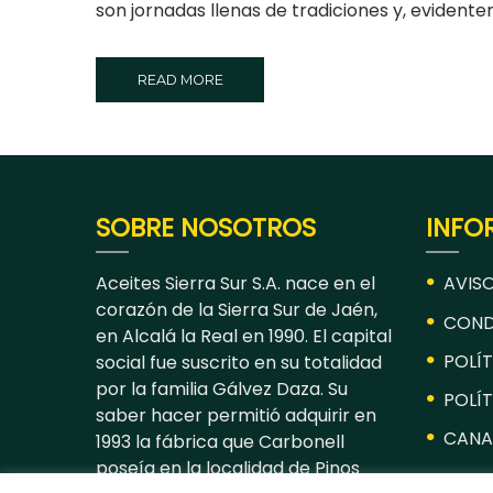
son jornadas llenas de tradiciones y, evidentem
READ MORE
SOBRE NOSOTROS
INFO
Aceites Sierra Sur S.A. nace en el
AVISO
corazón de la Sierra Sur de Jaén,
COND
en Alcalá la Real en 1990. El capital
POLÍT
social fue suscrito en su totalidad
por la familia Gálvez Daza. Su
POLÍT
saber hacer permitió adquirir en
CANA
1993 la fábrica que Carbonell
poseía en la localidad de Pinos