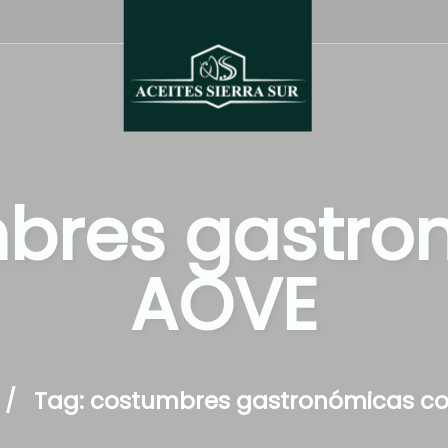
mbres gastro
AOVE
Tag: costumbres gastronómicas c