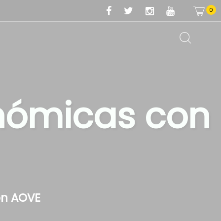
0
nómicas con
on AOVE