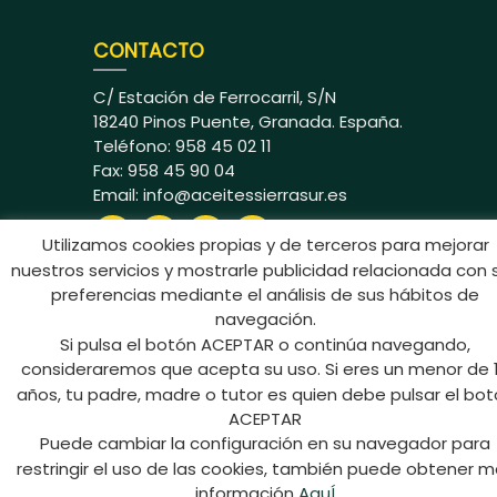
CONTACTO
C/ Estación de Ferrocarril, S/N
18240 Pinos Puente, Granada. España.
Teléfono: 958 45 02 11
Fax: 958 45 90 04
Email:
info@aceitessierrasur.es
Utilizamos cookies propias y de terceros para mejorar
nuestros servicios y mostrarle publicidad relacionada con 
preferencias mediante el análisis de sus hábitos de
navegación.
Si pulsa el botón ACEPTAR o continúa navegando,
Aceites Sierra Sur © 2024 Todos los
consideraremos que acepta su uso. Si eres un menor de 
derechos reservados
años, tu padre, madre o tutor es quien debe pulsar el bo
ACEPTAR
Puede cambiar la configuración en su navegador para
restringir el uso de las cookies, también puede obtener 
información
AquÍ