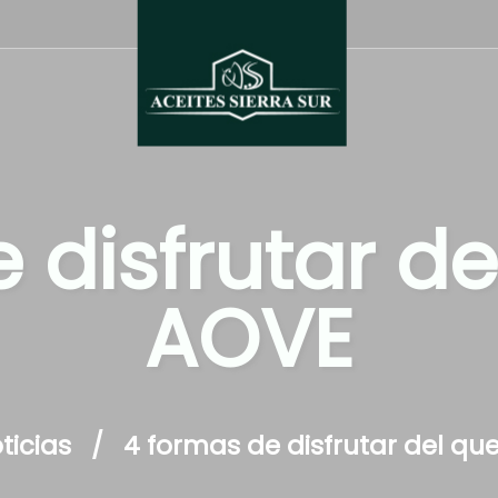
 disfrutar d
AOVE
ticias
4 formas de disfrutar del q