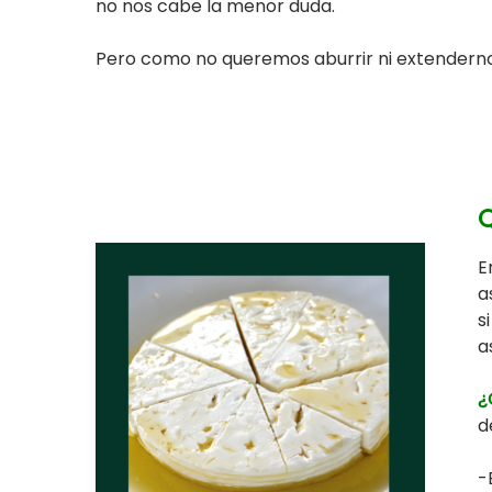
no nos cabe la menor duda.
Pero como no queremos aburrir ni extenderno
Q
E
a
s
a
¿
d
-