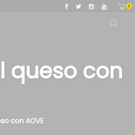
0
el queso con
ueso con AOVE