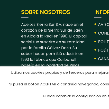
SOBRE NOSOTROS
INFO
Aceites Sierra Sur S.A. nace en el
AVISO
corazón de la Sierra Sur de Jaén,
COND
en Alcalá la Real en 1990. El capital
POLÍT
social fue suscrito en su totalidad
por la familia Gálvez Daza. Su
POLÍT
saber hacer permitió adquirir en
CANA
1993 la fábrica que Carbonell
poseía en la localidad de Pinos
Puente, donde actualmente
Utilizamos cookies propias y de terceros para mejorar
desarrolla el grueso de su
actividad.
Si pulsa el botón ACEPTAR o continúa navegando, consi
Puede cambiar la configuración en 
Aceites Sierra Sur © 2024 Todos los derecho