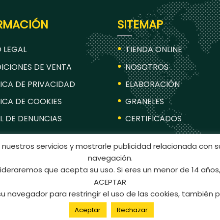
RMACIÓN
SITEMAP
 LEGAL
TIENDA ONLINE
ICIONES DE VENTA
NOSOTROS
ICA DE PRIVACIDAD
ELABORACIÓN
ICA DE COOKIES
GRANELES
L DE DENUNCIAS
CERTIFICADOS
 nuestros servicios y mostrarle publicidad relacionada con s
navegación.
deraremos que acepta su uso. Si eres un menor de 14 años,
ACEPTAR
su navegador para restringir el uso de las cookies, tambié
Aceptar
Rechazar
s reservados