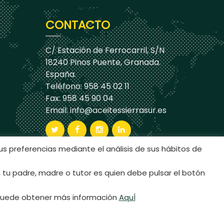
CONTACTO
C/ Estación de Ferrocarril, S/N
18240 Pinos Puente, Granada.
España.
Teléfono: 958 45 02 11
Fax: 958 45 90 04
Email:
info@aceitessierrasur.es
us preferencias mediante el análisis de sus hábitos de
 tu padre, madre o tutor es quien debe pulsar el botón
n puede obtener más información
AquÍ