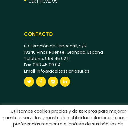
CERTIFICADOS
CONTACTO
C/ Estación de Ferrocarril, S/N
18240 Pinos Puente, Granada. España.
Teléfono: 958 45 02 11
Fax: 958 45 90 04
Email:
info@aceitessierrasur.es
Utilizamos cookies propias y de terceros para mejorar
Aceites Sierra Sur © 2024 Todos los
nuestros servicios y mostrarle publicidad relacionada con 
derechos reservados
preferencias mediante el análisis de sus hábitos de